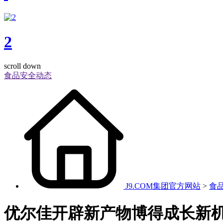
2
scroll down
食品安全动态
J9.COM集团官方网站
>
食
优尔佳开辟新产物博得成长新