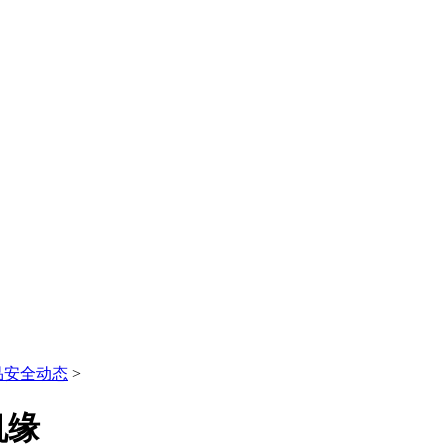
品安全动态
>
机缘