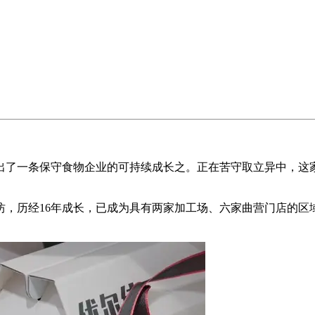
了一条保守食物企业的可持续成长之。正在苦守取立异中，这家
，历经16年成长，已成为具有两家加工场、六家曲营门店的区