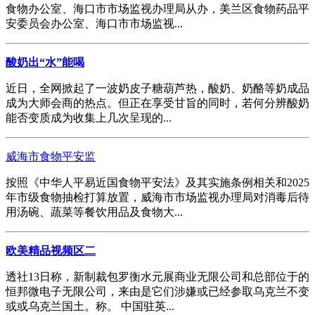
食物办公室、海口市市场监视办理局从办，美兰区食物药品平
安委员会办公室、海口市市场监视...
酸奶出“水”能喝
近日，全网掀起了一波奶皮子糖葫芦热，酸奶、奶酪等奶成品
成为大师会商的热点。但正在享受甘旨的同时，若何分辨酸奶
能否变质成为收集上几次呈现的...
威海市食物平安监
按照《中华人平易近国食物平安法》及其实施条例相关和2025
年市级食物抽检打算放置，威海市市场监视办理局对消毒后待
用汤碗、蔬菜等餐饮用品及食物大...
欧美精品视频区二
透社13日称，新制裁包罗衡水元展商业无限公司和总部位于的
恒邦微电子无限公司，来由是它们涉嫌或已经参取乌克兰不变
或或乌克兰国土。称。 中国驻英...