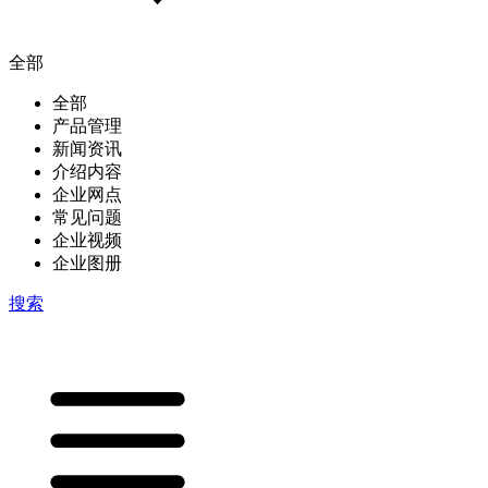
全部
全部
产品管理
新闻资讯
介绍内容
企业网点
常见问题
企业视频
企业图册
搜索