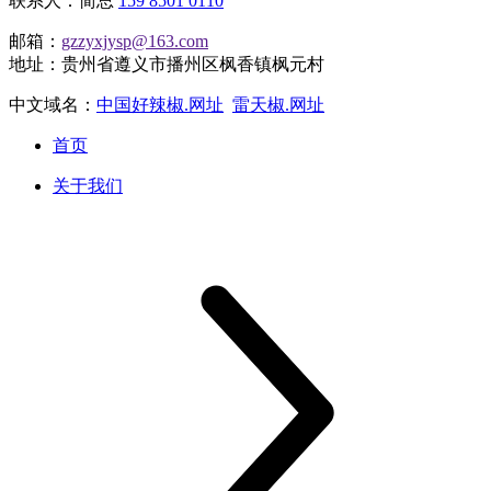
联系人：简总
159 8501 0110
邮箱：
gzzyxjysp@163.com
地址：贵州省遵义市播州区枫香镇枫元村
中文域名：
中国好辣椒.网址
雷天椒.网址
首页
关于我们