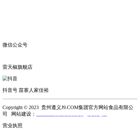
微信公众号
雷天椒旗舰店
抖音号 苗寨人家佳裕
Copyright © 2023 贵州遵义J9.COM集团官方网站食品有限公
司 网站建设：
J9.COM集团官方网站
网站地图
营业执照