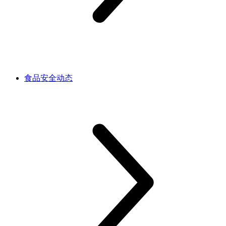
食品安全动态