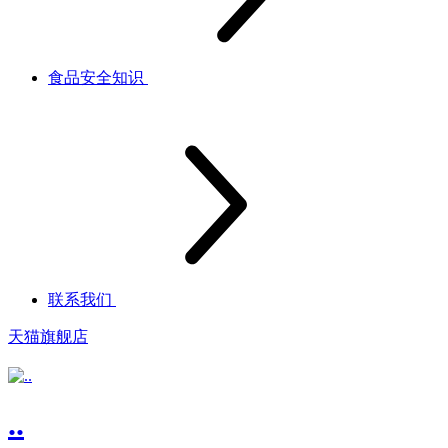
食品安全知识
联系我们
天猫旗舰店
..