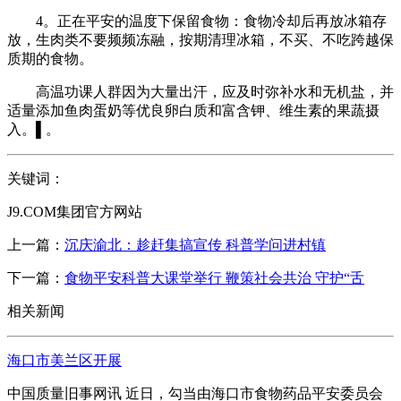
4。正在平安的温度下保留食物：食物冷却后再放冰箱存
放，生肉类不要频频冻融，按期清理冰箱，不买、不吃跨越保
质期的食物。
高温功课人群因为大量出汗，应及时弥补水和无机盐，并
适量添加鱼肉蛋奶等优良卵白质和富含钾、维生素的果蔬摄
入。▌。
关键词：
J9.COM集团官方网站
上一篇：
沉庆渝北：趁赶集搞宣传 科普学问进村镇
下一篇：
食物平安科普大课堂举行 鞭策社会共治 守护“舌
相关新闻
海口市美兰区开展
中国质量旧事网讯 近日，勾当由海口市食物药品平安委员会