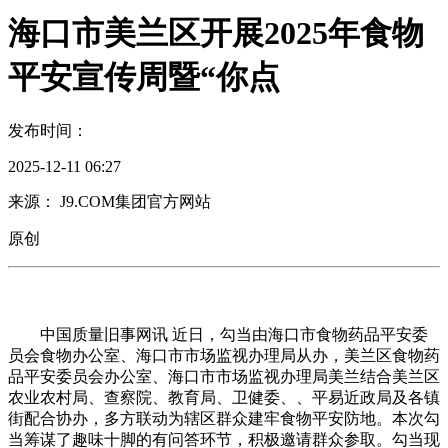
海口市美兰区开展2025年食物
平安宣传周暨“你点
发布时间：
2025-12-11 06:27
来源： J9.COM集团官方网站
原创
中国质量旧事网讯 近日，勾当由海口市食物药品平安委
员会食物办公室、海口市市场监视办理局从办，美兰区食物药
品平安委员会办公室、海口市市场监视办理局美兰结合美兰区
农业农村局、查察院、教育局、卫健委、、平易近政局及各镇
街配合协办，多方联动为辖区群众建牢食物平安防地。本次勾
当筹谋了趣味十脚的有问答环节，积极邀请群众参取。勾当现