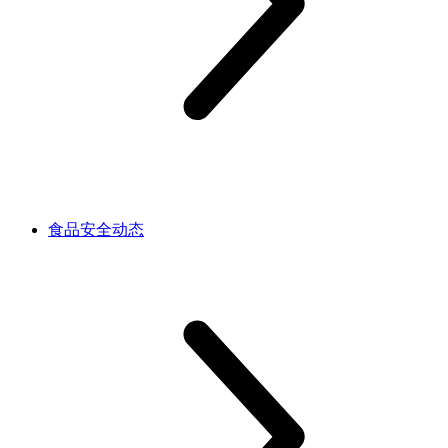
食品安全动态