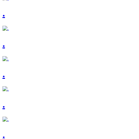
.
.
.
.
.