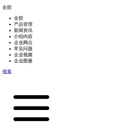
全部
全部
产品管理
新闻资讯
介绍内容
企业网点
常见问题
企业视频
企业图册
搜索