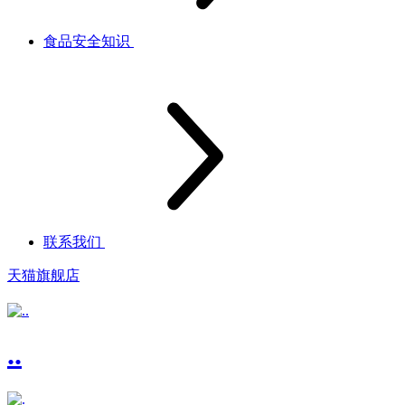
食品安全知识
联系我们
天猫旗舰店
..