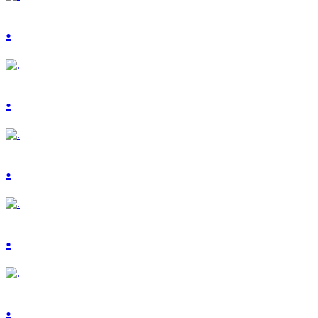
.
.
.
.
.