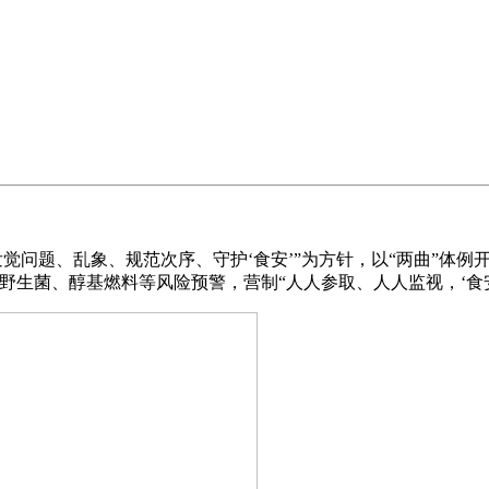
问题、乱象、规范次序、守护‘食安’”为方针，以“两曲”体例开
野生菌、醇基燃料等风险预警，营制“人人参取、人人监视，‘食安