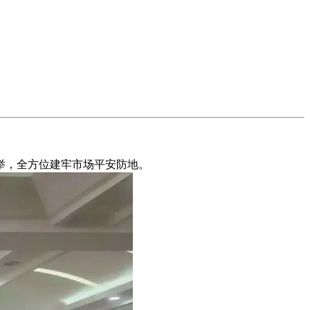
举，全方位建牢市场平安防地。