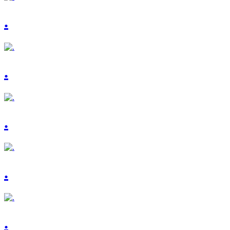
.
.
.
.
.