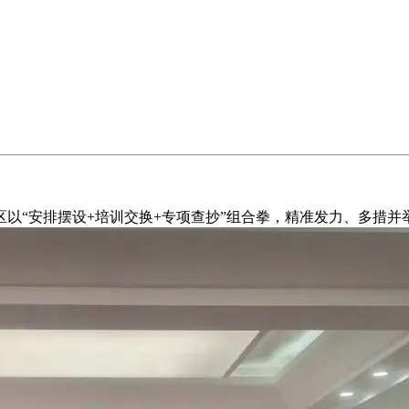
“安排摆设+培训交换+专项查抄”组合拳，精准发力、多措并