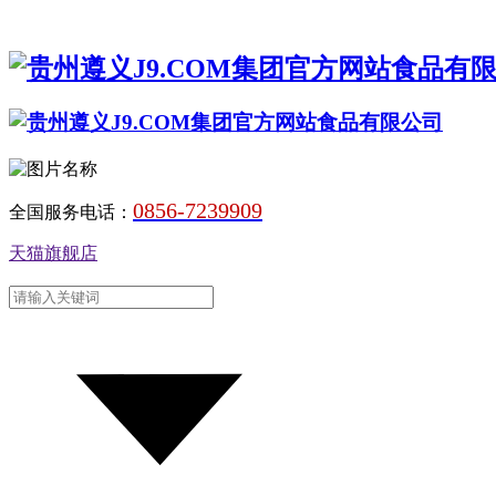
0856-7239909
全国服务电话：
天猫旗舰店