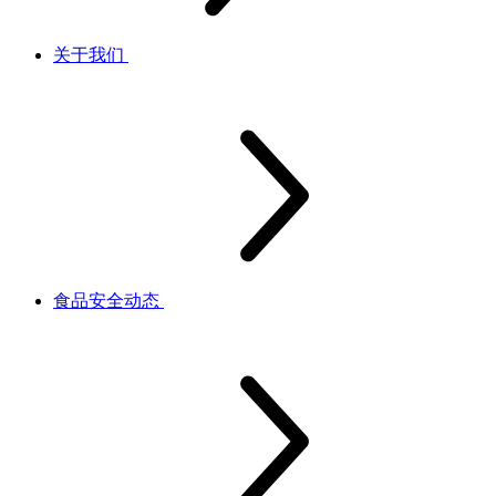
关于我们
食品安全动态