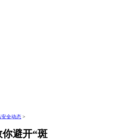
品安全动态
>
教你避开“斑