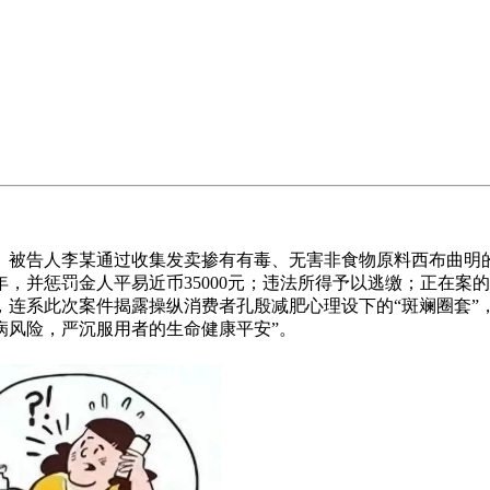
告人李某通过收集发卖掺有有毒、无害非食物原料西布曲明的
，并惩罚金人平易近币35000元；违法所得予以逃缴；正在案
连系此次案件揭露操纵消费者孔殷减肥心理设下的“斑斓圈套”
病风险，严沉服用者的生命健康平安”。