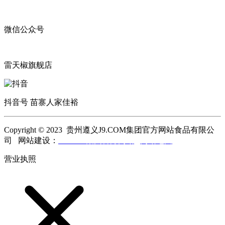
微信公众号
雷天椒旗舰店
抖音号 苗寨人家佳裕
Copyright © 2023 贵州遵义J9.COM集团官方网站食品有限公
司 网站建设：
J9.COM集团官方网站
网站地图
营业执照