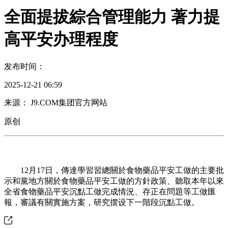
全面提拔綜合管理能力 著力提
高平安办理程度
发布时间：
2025-12-21 06:59
来源： J9.COM集团官方网站
原创
12月17日，傳達學習習總關於食物藥品平安工做的主要批
示和黨地方關於食物藥品平安工做的方針政策、聽取本年以來
全省食物藥品平安沉點工做完成情況、存正在問題等工做匯
報，審議有關實施方案，研究摆设下一階段沉點工做。