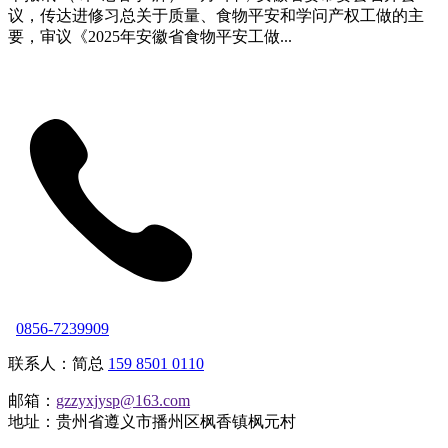
议，传达进修习总关于质量、食物平安和学问产权工做的主
要，审议《2025年安徽省食物平安工做...
0856-7239909
联系人：简总
159 8501 0110
邮箱：
gzzyxjysp@163.com
地址：贵州省遵义市播州区枫香镇枫元村