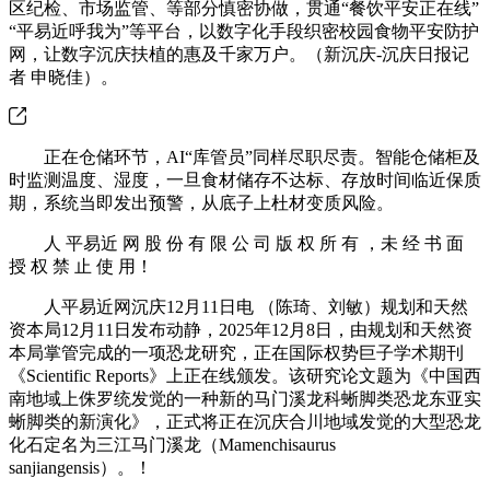
区纪检、市场监管、等部分慎密协做，贯通“餐饮平安正在线”
“平易近呼我为”等平台，以数字化手段织密校园食物平安防护
网，让数字沉庆扶植的惠及千家万户。（新沉庆-沉庆日报记
者 申晓佳）。
正在仓储环节，AI“库管员”同样尽职尽责。智能仓储柜及
时监测温度、湿度，一旦食材储存不达标、存放时间临近保质
期，系统当即发出预警，从底子上杜材变质风险。
人 平易近 网 股 份 有 限 公 司 版 权 所 有 ，未 经 书 面
授 权 禁 止 使 用！
人平易近网沉庆12月11日电 （陈琦、刘敏）规划和天然
资本局12月11日发布动静，2025年12月8日，由规划和天然资
本局掌管完成的一项恐龙研究，正在国际权势巨子学术期刊
《Scientific Reports》上正在线颁发。该研究论文题为《中国西
南地域上侏罗统发觉的一种新的马门溪龙科蜥脚类恐龙东亚实
蜥脚类的新演化》，正式将正在沉庆合川地域发觉的大型恐龙
化石定名为三江马门溪龙（Mamenchisaurus
sanjiangensis）。！