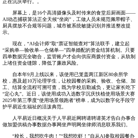
正在沉庆举行。。
屏幕上，是16个高清摄像头及时传来的食堂后厨画面——
AI动态捕获算法正全天候“坐岗”，工做人员未规范佩带帽子、
厨具摆放不合规等问题，城市被系统敏捷识别并推送整改提
示。
现在，“AI会计师”取“票证智能查对”算法联手，建立起
“采购单—验收单—仓储单—”四单婚配的资金结算机制。只要
四单数据完全吻合，监管账户才会向供应商拨付资金，从轨制
上堵住资金缝隙，降低了廉政风险。
自本年9月上线以来，该使用已笼盖两江新区80余所学
校，惠及超10万论理学生，让校园餐的采购、验收、仓储、加
工、结算全流程可溯可查，既为学校后勤减负，更让家长吃下
“定心丸”。近日，该使用成功入选数字沉庆扶植使用场景大赛
2025年第三季度“使用场景领跑者”榜单，成为以数字化手段守
护平易近生福祉的活泼典范。
人平易近日概况关于人平易近网聘请聘请英才告白办事合
做加盟供稿办事数据办事网坐声明网坐律师消息联系我们。
“校长，我想吃牛肉！”“我想吃虾！”自从AI参取校园餐办