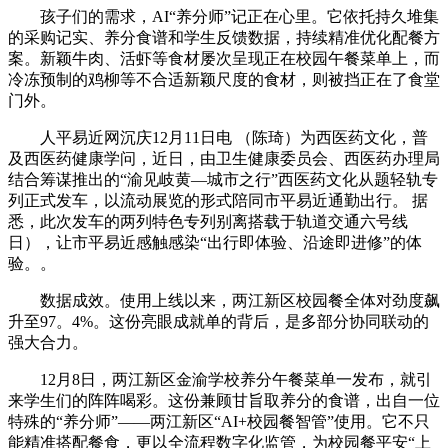
孩子们的需求，AI“养分师”记正在心里。它依托持久堆集
的采购记实、养分食谱和学生反馈数据，持续精准优化配餐方
案。新颖牛肉、活虾等食材屡次呈现正在校园午餐菜单上，而
冷冻预制的鸡柳等不合适新颖尺度的食材，则被挡正在了食堂
门外。
人平易近网沉庆12月11日电 （陈琦）为西医药文化，普
及西医药健康学问，近日，由卫生健康委员会、西医药办理局
结合筹谋推出的“渝见岐黄—城市之行”西医药文化从题轻轨专
列正式发车，以流动展览的形式陪同市平易近通勤出行。 据
悉，此次发车的两列特色专列别离搭载于轨道交通六号线
日），让市平易近感触感染“出行即体验、沿途即进修”的体
验。。
数据成效。使用上线以来，两江新区校园餐全体对劲度飙
升至97。4%。这份亮眼成就单的背后，是多部分协同联动的
强大合力。
12月8日，两江新区金渝学校养分午餐菜单一发布，就引
来学生们的阵阵喝彩。这份兼顾甘旨取养分的食谱，出自一位
特殊的“养分师”——两江新区“AI+校园餐智管”使用。它不只
能精准搭配餐食，更以全流程数字化监管，为校园餐平安“上