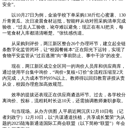
安全”。
以10月27日为例，金渝学校下单采购138斤红心蜜薯、130
斤青黄瓜。次日凌晨食材运抵，智能秤从动对照采购清单完成
验收，“过去人工验收，讹夺难以避免；现正在有AI把关，每
一笔食材入库都清清晰楚。”张怯感伤道。
从采购到评价，两江新区整合26个办理环节，建立起全链
条数字化监管闭环，让“校园餐账本”正在阳光下运转，实现了
食物平安监管从“过后逃溯”向“事前防止、事中干涉”的改变。
现在，两江新区成立全区同一的询价人员库和供应商库，
通过使用平台集中询价，“询价+复核+订价”全流程压缩至2天
内完成，人力成本节约95%以上。教师得以回归教育讲授从责
从业，校园办理愈加高效规范。
效率的提拔还表现正在供应商遴选环节。过去，各学校分
离询价、投标，流程耗时长达10天，还需抽调教师兼职参取。
勾当现场。从办方供图 人平易近网沉庆12月10日电 （记
者刘政宁）12月10日，以“共谋通道扶植，共享成长繁荣”为从
题的2025陆海新通道国际工商会联盟（以下简称“联盟”）年会