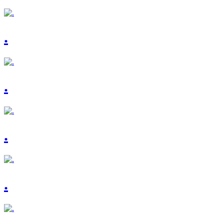
.
.
.
.