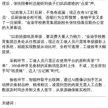
理后，张怯陪餐时总能听到孩子们叽叽喳喳的“点菜”声。
“以前靠人工盯后厨，不免有疏漏；现正在有AI‘监视
员’，后厨操做全程可视、违规行为立即预警，食物平安又多
了一沉保障。”金渝学校教育集团副校长张怯指着后勤办公室
的大屏幕说。
“以前拾掇纸质单据，要花费大量人力物力，”金渝学校教
育集团总务处从任熊波说，现正在工做人员只需将单据摄影上
传系统，就能实现数据从动比对、全程可逃溯，工做效率大幅
提拔。
采购环节，工做人员只需正在使用平台的原料库里“下
单”，300余种常见食材的采购消息及时上传、不成，完全辞别
手写“纸质账”，迈入“云记账”时代。
验收环节，智能秤取平台联网，通过AI图像识别手艺从
动辨识食材品种、精准称沉，凌晨到货的肉菜无需人工点数，
数据及时同步并附义务人签字，从泉源确保账实相符。
关键词：