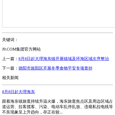
关键词：
J9.COM集团官方网站
上一篇：
8月8日起大理海东镇开展镇域及环海区域次序整治
下一篇：
德阳市旌阳区开展冬季食物平安专项查抄
相关新闻
8月8日起大理海东
跟着海东镇旅逛持续升温火爆，海东旅逛焦点区及周边区域占
道运营、拉客揽客、污染、电动车乱停乱放、违规私拉电线等
不良现象呈上升趋向，存正在较...