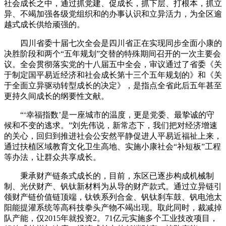
社会成长之中，通过抓党建、促成长，抓下层、打根本，抓立
异、不竭加强各级党组织和的办事认识和立异活力，为全区逾
越式成长供给顽强的。
四川省委十届七次全会是四川省正在实现同步全面小康的
决胜阶段和两个“五年规划”交替的特殊期间召开的一次主要会
议。全会贯彻落实党的十八届五中全会，审议通过了省委《关
于制定国平易近经济和社会成长第十三个五年规划的》和《关
于全面立异驱动转型成长的决定》，是指点全省此后五年甚至
更持久间成长的纲要性文献。
“‘幸福指数’是一座城市的温度，更是党委、最挚诚的守
候和不变的逃求。”刘先伟说，新常态下，我们把对经济增速
的关心，回归到推进社会公安然平静促进人平易近福祉上来，
通过扶植区域教育文化卫生高地、实施小康社会“补短板”工程
等办法，让群众共享成长。
秉承财产链条式成长的，目前，东区已逐步构成机械制
制、光伏财产、钒钛新材料为从导的财产款式。通过立异链引
领财产链价值链顶端，钛铁系列合金、钒钛刹车鼓、钒电池太
阳能提灌系统等高科技拳头产物不竭出现。取此同时，裁减掉
队产能，仅2015年就投资2。71亿元实施多个工业技改项目，