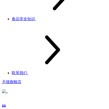
食品安全知识
联系我们
天猫旗舰店
..