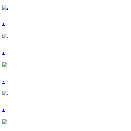
.
.
.
.