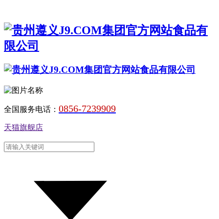
0856-7239909
全国服务电话：
天猫旗舰店