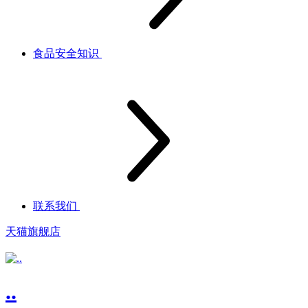
食品安全知识
联系我们
天猫旗舰店
..