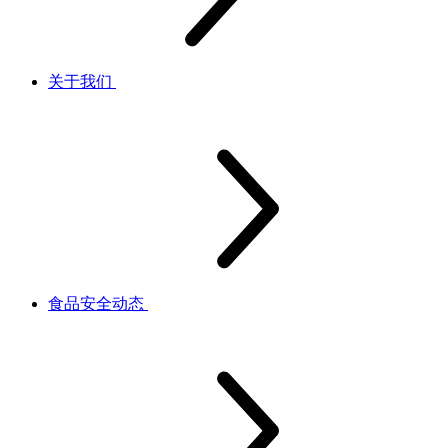
关于我们
食品安全动态