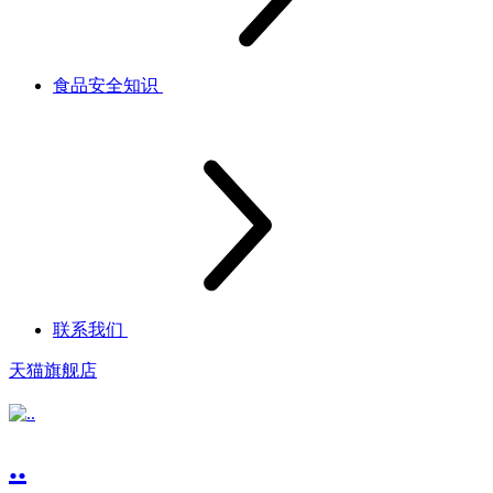
食品安全知识
联系我们
天猫旗舰店
..