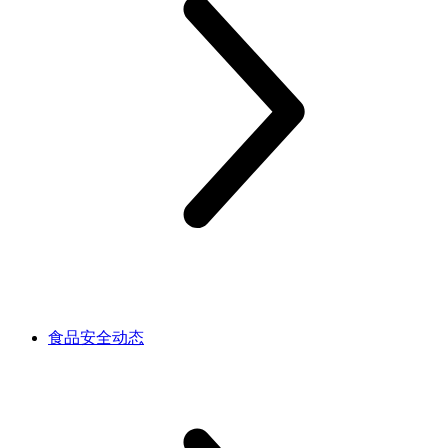
食品安全动态