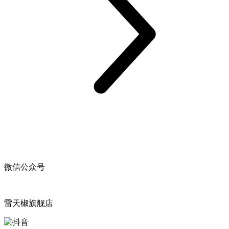
微信公众号
雷天椒旗舰店