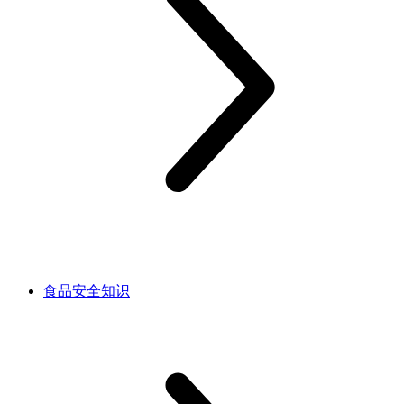
食品安全知识