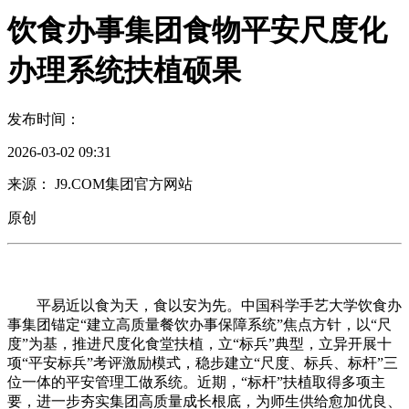
饮食办事集团食物平安尺度化
办理系统扶植硕果
发布时间：
2026-03-02 09:31
来源： J9.COM集团官方网站
原创
平易近以食为天，食以安为先。中国科学手艺大学饮食办
事集团锚定“建立高质量餐饮办事保障系统”焦点方针，以“尺
度”为基，推进尺度化食堂扶植，立“标兵”典型，立异开展十
项“平安标兵”考评激励模式，稳步建立“尺度、标兵、标杆”三
位一体的平安管理工做系统。近期，“标杆”扶植取得多项主
要，进一步夯实集团高质量成长根底，为师生供给愈加优良、