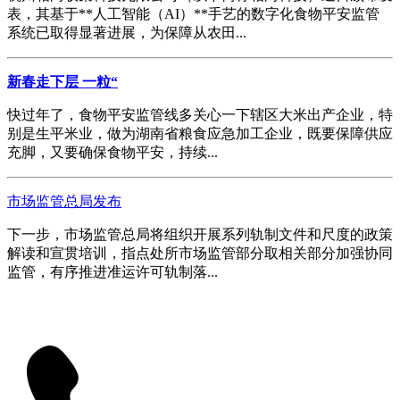
表，其基于**人工智能（AI）**手艺的数字化食物平安监管
系统已取得显著进展，为保障从农田...
新春走下层 一粒“
快过年了，食物平安监管线多关心一下辖区大米出产企业，特
别是生平米业，做为湖南省粮食应急加工企业，既要保障供应
充脚，又要确保食物平安，持续...
市场监管总局发布
下一步，市场监管总局将组织开展系列轨制文件和尺度的政策
解读和宣贯培训，指点处所市场监管部分取相关部分加强协同
监管，有序推进准运许可轨制落...