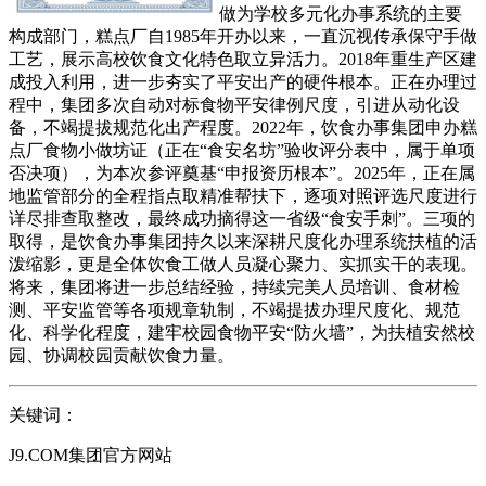
做为学校多元化办事系统的主要
构成部门，糕点厂自1985年开办以来，一直沉视传承保守手做
工艺，展示高校饮食文化特色取立异活力。2018年重生产区建
成投入利用，进一步夯实了平安出产的硬件根本。正在办理过
程中，集团多次自动对标食物平安律例尺度，引进从动化设
备，不竭提拔规范化出产程度。2022年，饮食办事集团申办糕
点厂食物小做坊证（正在“食安名坊”验收评分表中，属于单项
否决项），为本次参评奠基“申报资历根本”。2025年，正在属
地监管部分的全程指点取精准帮扶下，逐项对照评选尺度进行
详尽排查取整改，最终成功摘得这一省级“食安手刺”。三项的
取得，是饮食办事集团持久以来深耕尺度化办理系统扶植的活
泼缩影，更是全体饮食工做人员凝心聚力、实抓实干的表现。
将来，集团将进一步总结经验，持续完美人员培训、食材检
测、平安监管等各项规章轨制，不竭提拔办理尺度化、规范
化、科学化程度，建牢校园食物平安“防火墙”，为扶植安然校
园、协调校园贡献饮食力量。
关键词：
J9.COM集团官方网站