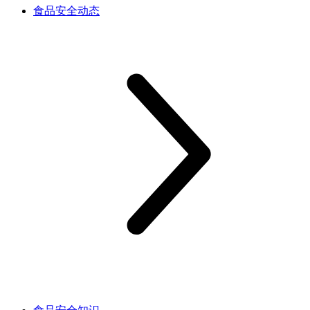
食品安全动态