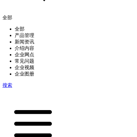
全部
全部
产品管理
新闻资讯
介绍内容
企业网点
常见问题
企业视频
企业图册
搜索