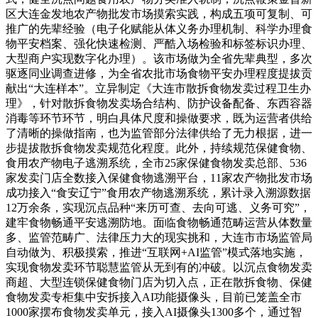
区大连金发地农产物批发市场摸索实践，构成五项可复制、可
推广的先辈经验（电子化赋能从体义务办理机制、科学办理食
物平安档案、强化快速检测、严酷入场检验和标签标识办理、
大型商户实现数字化办理）。该市场做为全省先辈典型，多次
驱逐同业调查进修，为全省农批市场食物平安办理程度提拔贡
献出“大连样本”。立异制定《大连市散拆食物发卖过程卫生办
理》，针对散拆食物发卖场合结构、防护设备配备、东西容器
消毒等环节环节，明白具体尺度和操做要求，既为运营者供给
了清晰的操做指南，也为监管部分法律供给了无力根据，进一
步提拔散拆食物发卖规范化程度。此外，持续规范保健食物、
食用农产物电子逃溯系统，全市25家保健食物发卖总部、536
家发卖门店全数接入保健食物逃溯平台，11家农产物批发市场
成功接入“食安辽宁”食用农产物逃溯系统，累计录入溯源数据
12万余条，实现沉点品种“来历可查、去向可逃、义务可究”，
建牢食物畅通平安逃溯防地。面临食物畅通范畴运营从体数量
多、监管范畴广、法律压力大的现实挑和，大连市市场监管局
自动做为、积极摸索，推进“互联网+AI监管”模式落地实施，
实现食物发卖环节聪慧监管从无到有的冲破。以沉点食物发卖
商超、大型连锁保健食物门店为切入点，正在散拆食物、保健
食物发卖专柜集中安拆接入AI功能摄像头，目前已笼盖全市
1000家摆布食物发卖单元，接入AI摄像头1300多个，通过智