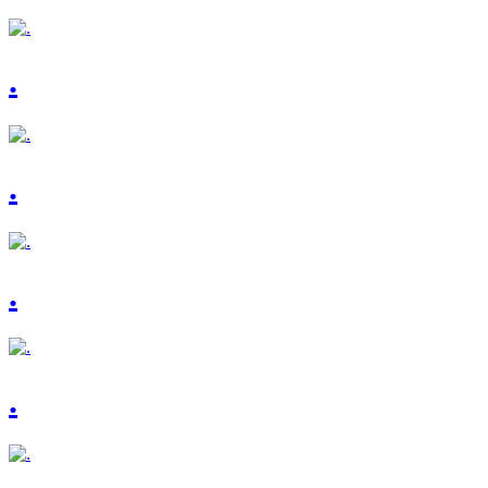
.
.
.
.