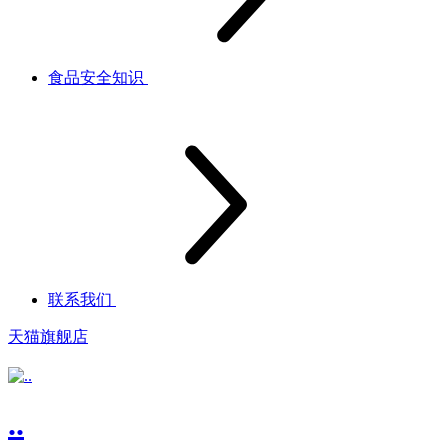
食品安全知识
联系我们
天猫旗舰店
..