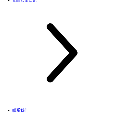
食品安全知识
联系我们