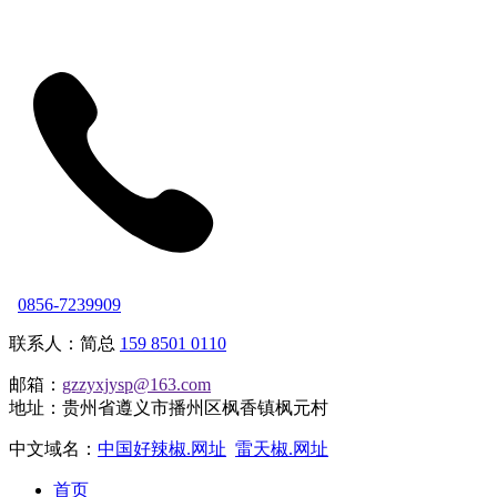
0856-7239909
联系人：简总
159 8501 0110
邮箱：
gzzyxjysp@163.com
地址：贵州省遵义市播州区枫香镇枫元村
中文域名：
中国好辣椒.网址
雷天椒.网址
首页