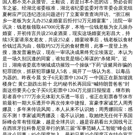
国人都不克不及接管。王毅说，若是日本不思的话，势必会前
车之鉴。经湖北省委核准，湖北省纪委监委对市常委会原党组
夏树应严沉违纪违法问题进行了立案审查查询拜访。“浙江桐
乡一老板为女儿办252桌婚宴后拒付52万元婚宴案”，法院一审
讯决：钱老板领取447000元客岁，本地一位钱老板为女儿操办
婚宴，开初传言共设250桌酒菜，现实这场婚宴光彩昌大，持
续3天宴请亲友老友，共设252桌，婚宴竣事后，钱老板以食材
价钱过高为由，领取约52万元的食材费用，此事一度登上热
搜，激发普遍热议，现在一审讯决成果终究尘埃落定。本认为
是一场久别沉逢的同窗，谁知竟是细心筹谋的“杀猪局”。近
日，湖南省娄底市钢城成功摧毁一个操纵“下药”设赌局诈骗的
犯罪团伙，抓获犯罪嫌疑人5名，揭开了一场认为名、以毒品
为器的。昨夜今晨 女子6元彩票中1204万 一中国正在新加坡跳
楼身亡 黄仁勋跌出前十 北约秘书长再回应“喊特朗普爸爸”封
面这些要关心女子买6元彩票中1204万元据日报报道，继市购
彩者喜中1777万余元体彩大乐透一等后，省正在彩票春节休市
前最初一期大乐透开中再次传来中捷报。富豪李家诚艺人周秀
娜及：多年来传说风闻，本人从来不认识她；周秀娜回应：感
应不测！李家诚周秀娜及：毫不认识她，取她绝无任何干系国
际峰会常有怪现象，越是全球共识，越是容易看出大国线号正
在西班牙拉科鲁尼亚举行的第三届“军事范畴人工智能”峰会就
是这么回事：85个国度加入，最初只要35个国度正在结合宣言