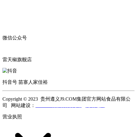
微信公众号
雷天椒旗舰店
抖音号 苗寨人家佳裕
Copyright © 2023 贵州遵义J9.COM集团官方网站食品有限公
司 网站建设：
J9.COM集团官方网站
网站地图
营业执照