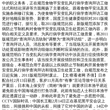
中的职义务务，正在规范食物平安变乱风行病学查询拜访工做
法式和结论演讲等方面阐扬了主要感化。跟着食物平安法及其
实施条例修订实施，为使食物平安变乱风行病学查询拜访工做
更好地顺应新形势、新要求，国度卫生健康委组织对2011版规
范进行修订。据引见，取2011版规范比拟，新版规范添加了疾
病防止节制机构对食物平安变乱现场卫生处置的工做内容，并
明白相关定义及要求。为风行病学查询拜访工做质量，将2011
版规范的“查询拜访员轨制”调整为“查询拜访组”，进一步明白
了查询拜访人员、消息发布等要求，了当现场无法开展查询拜
访处置或影响查询拜访组做出判断时应采纳的办法。此外，新
版规范明白了当变乱风行病学查询拜访中涉及流行症疫情和突
发公共卫生事务时，该当按关开展疫情防控和卫生应急措置。
据领会，本规范合用于县级以上疾病防止节制机构开展食物平
安变乱风行病学查询拜访和现场卫生处置工做，自规范发布之
日起实施，2011版规范同时废止。【文/察看者网 齐倩】日本
配合社2月13日获悉，客岁11月高市“有事”言论导致中日关系
严重后，日本海上保安厅（简称“海保”）就要求日本渔平易近
避免前去中国海域进行打鱼功课。此前有知恋人士和日本渔平
易近透露过这一动静，并称此举是为了避免进一步惹怒中国。
CCTV国际时讯：中国长王毅2月14日正在慕尼黑平安会议上
指出，间接挑和中国的从权，间接了它对中国的许诺，14亿中