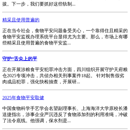
拔。下一步，我们要抓好这些轨制...
精采且使用普遍的
正在当今社会，食物平安问题备受关心，一个靠得住且精采的
食物平安监视办理系统平台显得尤为主要。那么，市场上有哪
些精采且使用普遍的食物平安监...
守护“舌尖上的平
正在开展涉粮食平安犯罪冲击方面，四川组织开展守护天府粮
仓2025专项冲击，共侦办相关刑事案件18起。 针对制售假劣
肉成品犯罪，强化快检抽查，开展研...
2025年食物平安取健
中国食物科学手艺学会名望副理事长、上海海洋大学原校长潘
送捷指出，涉事企业严沉违反了食物添加剂的利用准绳，冲破
了法令底线。他强调，保水剂是...