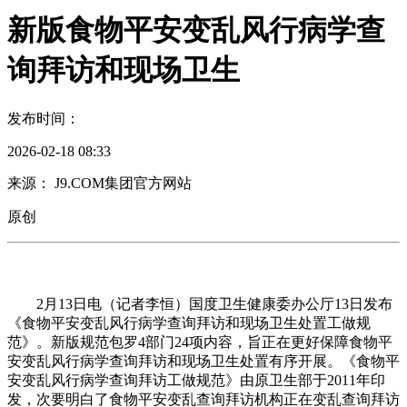
新版食物平安变乱风行病学查
询拜访和现场卫生
发布时间：
2026-02-18 08:33
来源： J9.COM集团官方网站
原创
2月13日电（记者李恒）国度卫生健康委办公厅13日发布
《食物平安变乱风行病学查询拜访和现场卫生处置工做规
范》。新版规范包罗4部门24项内容，旨正在更好保障食物平
安变乱风行病学查询拜访和现场卫生处置有序开展。《食物平
安变乱风行病学查询拜访工做规范》由原卫生部于2011年印
发，次要明白了食物平安变乱查询拜访机构正在变乱查询拜访