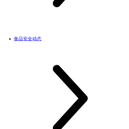
食品安全动态