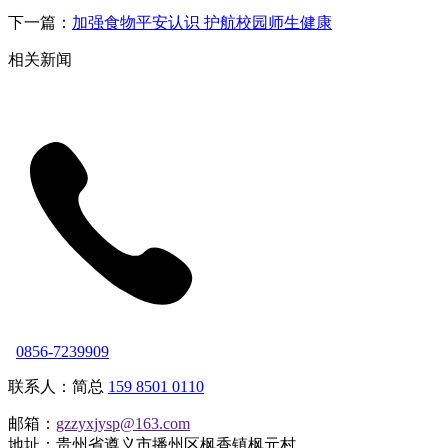
下一篇：
加强食物平安认识 护航校园师生健康
相关新闻
0856-7239909
联系人：简总
159 8501 0110
邮箱：
gzzyxjysp@163.com
地址：贵州省遵义市播州区枫香镇枫元村