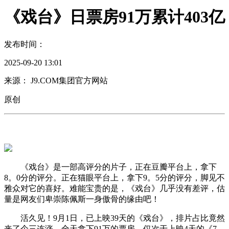
《戏台》日票房91万累计403亿
发布时间：
2025-09-20 13:01
来源： J9.COM集团官方网站
原创
《戏台》是一部高评分的片子，正在豆瓣平台上，拿下
8。0分的评分。正在猫眼平台上，拿下9。5分的评分，脚见不
雅众对它的喜好。难能宝贵的是，《戏台》几乎没有差评，估
量是网友们卑崇陈佩斯一身傲骨的缘由吧！
活久见！9月1日，已上映39天的《戏台》，排片占比竟然
来了个三连涨，全天拿下91万的票房，仅次于上映4天的《7