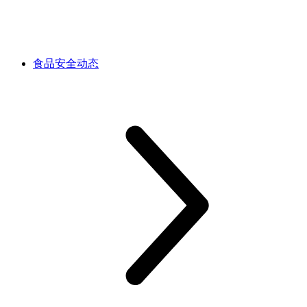
食品安全动态