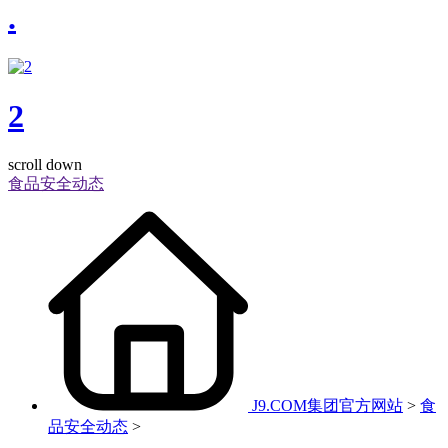
.
2
scroll down
食品安全动态
J9.COM集团官方网站
>
食
品安全动态
>