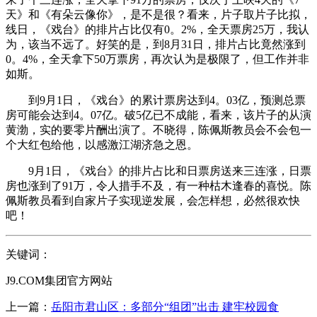
天》和《有朵云像你》，是不是很？看来，片子取片子比拟，
线日，《戏台》的排片占比仅有0。2%，全天票房25万，我认
为，该当不远了。好笑的是，到8月31日，排片占比竟然涨到
0。4%，全天拿下50万票房，再次认为是极限了，但工作并非
如斯。
到9月1日，《戏台》的累计票房达到4。03亿，预测总票
房可能会达到4。07亿。破5亿已不成能，看来，该片子的从演
黄渤，实的要零片酬出演了。不晓得，陈佩斯教员会不会包一
个大红包给他，以感激江湖济急之恩。
9月1日，《戏台》的排片占比和日票房送来三连涨，日票
房也涨到了91万，令人措手不及，有一种枯木逢春的喜悦。陈
佩斯教员看到自家片子实现逆发展，会怎样想，必然很欢快
吧！
关键词：
J9.COM集团官方网站
上一篇：
岳阳市君山区：多部分“组团”出击 建牢校园食