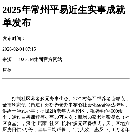
2025年常州平易近生实事成就
单发布
发布时间：
2026-02-04 07:15
来源： J9.COM集团官方网站
原创
打制社区养老多元办事生态。27个村落互帮养老睦邻点，
全市68家镇（街道）分析养老办事核心社会化运营率达88%，
供给一坐式办事；提拔2所老年大学校区，新增学位4000余
个，通过曲播课程等办事30万人次；新增53家老年帮餐点（社
区食堂），深化“居家+社区+机构”多元帮餐模式，天宁区地方
厨房日供3万份，全年日均帮餐1。5万人次，惠及13。6万老年