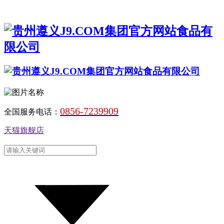
0856-7239909
全国服务电话：
天猫旗舰店