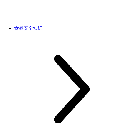
食品安全知识