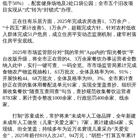
低于50%），配套健身场地及2处口袋公园；全市五个旧改项
目实现从“式”转为“封锁式”办理。
正在住有乐居方面，2025年完成农房改善1。5万余户，
“十四五”累计改善5。1万余户，超额完成方针。针对农村低收
入群体完成51户危房，成立住房平安动态监测机制，建牢村落
住房平安底线。
2025年市场监管部分对“我的常州”App内的“阳光餐饮”平
台改版升级，将全市正在营的4。3万余家餐饮办事运营者全数
纳入此中，实行一键可查、一码全览。市市场监管局累计完成
食物农产物监视抽检1。63万批次，全体及格率为96。91%；
开展快检44。68万批次，全体及格率为99。3%。全市累计查
抄正在营的集体用餐配送单元91家，实现全笼盖查抄。组织开
展收集餐饮“随查互查同查”勾当，查抄规范收集餐饮运营者
8783家，累计责令整改1000余家，行政惩罚400余家、线余
家。
打制“苏童成长，常护将来”未成年人工做品牌，全年新建
未成年人工做坐（儿童“关爱之家”）7家，累计建成64家，实
现镇、街全笼盖；持续多年为近万名窘境儿童采办“关爱安
全”，2025年赔付819人次247。94万元；“胡想+”打算五年累计