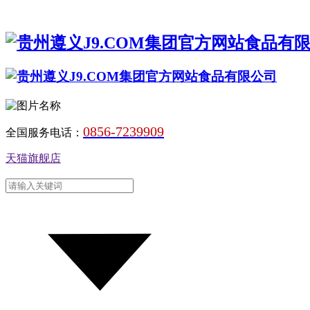
0856-7239909
全国服务电话：
天猫旗舰店