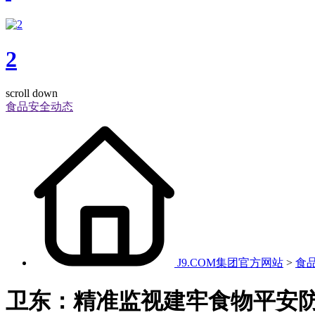
2
scroll down
食品安全动态
J9.COM集团官方网站
>
食
卫东：精准监视建牢食物平安