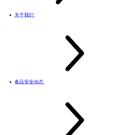
关于我们
食品安全动态