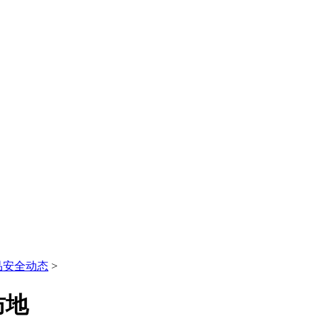
品安全动态
>
防地