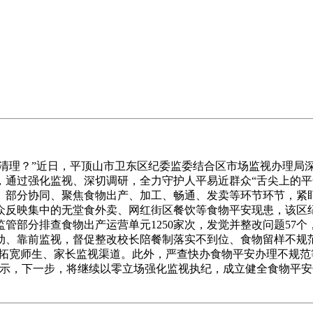
清理？”近日，平顶山市卫东区纪委监委结合区市场监视办理局
通过强化监视、深切调研，全力守护人平易近群众“舌尖上的平安
、部分协同、聚焦食物出产、加工、畅通、发卖等环节环节，紧
众反映集中的无堂食外卖、网红街区餐饮等食物平安现患，该区
管部分排查食物出产运营单元1250家次，发觉并整改问题57
、靠前监视，督促整改校长陪餐制落实不到位、食物留样不规范
，拓宽师生、家长监视渠道。此外，严查快办食物平安办理不规范
暗示，下一步，将继续以零立场强化监视执纪，成立健全食物平