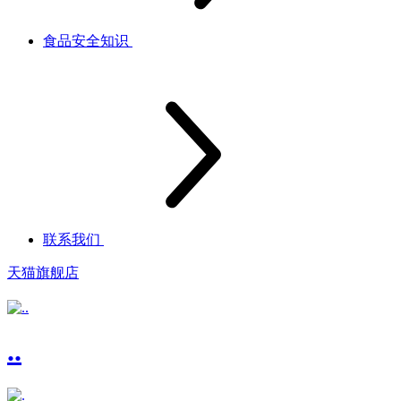
食品安全知识
联系我们
天猫旗舰店
..