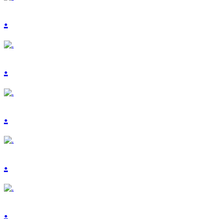
.
.
.
.
.