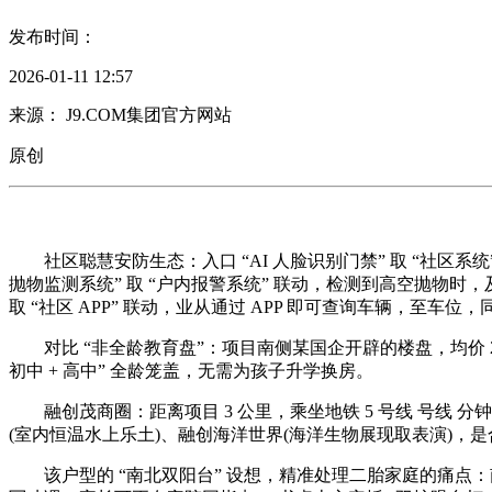
发布时间：
2026-01-11 12:57
来源： J9.COM集团官方网站
原创
社区聪慧安防生态：入口 “AI 人脸识别门禁” 取 “社区系
抛物监测系统” 取 “户内报警系统” 联动，检测到高空抛物时
取 “社区 APP” 联动，业从通过 APP 即可查询车辆，至车
对比 “非全龄教育盘”：项目南侧某国企开辟的楼盘，均价 2。5 
初中 + 高中” 全龄笼盖，无需为孩子升学换房。
融创茂商圈：距离项目 3 公里，乘坐地铁 5 号线 号线 分钟
(室内恒温水上乐土)、融创海洋世界(海洋生物展现取表演)，是
该户型的 “南北双阳台” 设想，精准处理二胎家庭的痛点：南朝阳