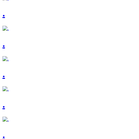
.
.
.
.
.