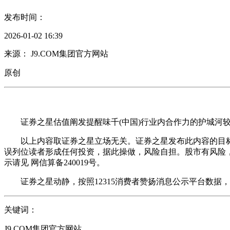
发布时间：
2026-01-02 16:39
来源： J9.COM集团官方网站
原创
证券之星估值阐发提醒味千(中国)行业内合作力的护城河较
以上内容取证券之星立场无关。证券之星发布此内容的目标
误列位读者形成任何投资，据此操做，风险自担。股市有风险
示请见 网信算备240019号。
证券之星动静，按照12315消费者赞扬消息公示平台数据，
关键词：
J9.COM集团官方网站