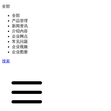
全部
全部
产品管理
新闻资讯
介绍内容
企业网点
常见问题
企业视频
企业图册
搜索