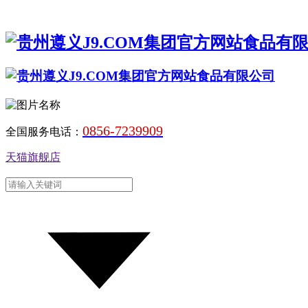
0856-7239909
全国服务电话：
天猫旗舰店