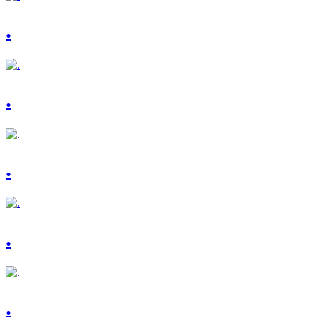
.
.
.
.
.