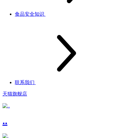
食品安全知识
联系我们
天猫旗舰店
..