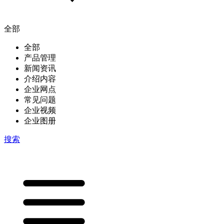
全部
全部
产品管理
新闻资讯
介绍内容
企业网点
常见问题
企业视频
企业图册
搜索