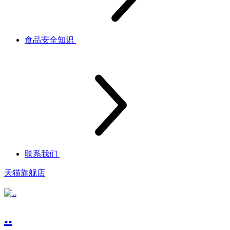
食品安全知识
联系我们
天猫旗舰店
..