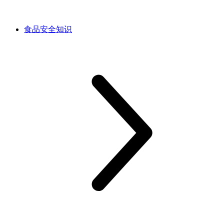
食品安全知识