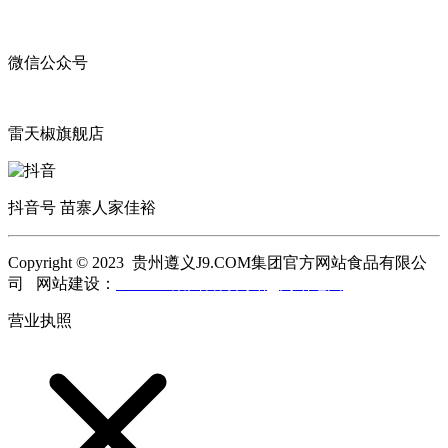
微信公众号
雷天椒旗舰店
抖音号 苗寨人家佳裕
Copyright © 2023 贵州遵义J9.COM集团官方网站食品有限公
司 网站建设：
J9.COM集团官方网站
网站地图
营业执照