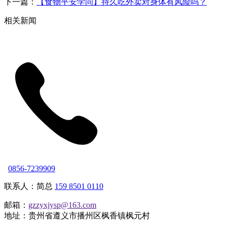
下一篇：
【食物平安学问】持久吃外卖对身体有风险吗？
相关新闻
0856-7239909
联系人：简总
159 8501 0110
邮箱：
gzzyxjysp@163.com
地址：贵州省遵义市播州区枫香镇枫元村