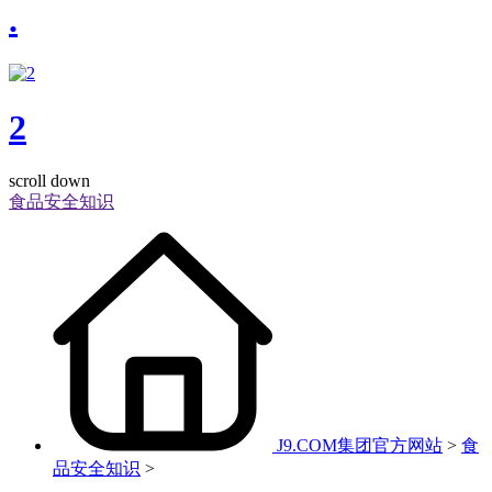
.
2
scroll down
食品安全知识
J9.COM集团官方网站
>
食
品安全知识
>