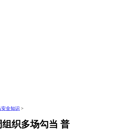
品安全知识
>
组织多场勾当 普