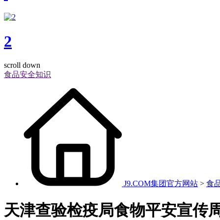
2
scroll down
食品安全知识
J9.COM集团官方网站
>
食
天津查验检疫局食物平安宣传周