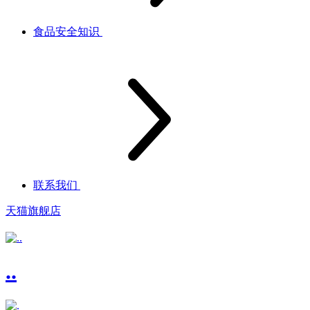
食品安全知识
联系我们
天猫旗舰店
..