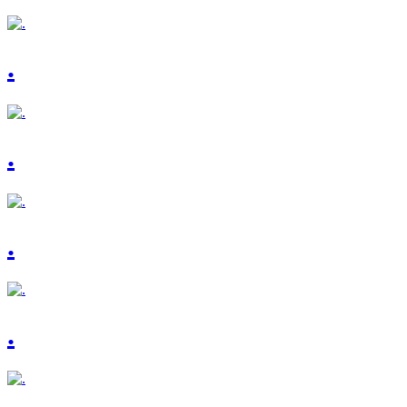
.
.
.
.