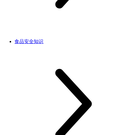
食品安全知识