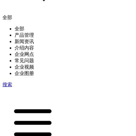
全部
全部
产品管理
新闻资讯
介绍内容
企业网点
常见问题
企业视频
企业图册
搜索