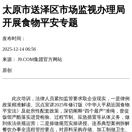
太原市送泽区市场监视办理局
开展食物平安专题
发布时间：
2025-12-14 06:56
来源： J9.COM集团官方网站
原创
此次培训，法律人员紧扣监管要求取企业现实，一是律例
政策精准解读。沉点宣讲2025年修订版《中华人平易近国食物
平安法》及处所性配套政策，深切阐释“四个最严”准绳，督促
饭馆严酷落实进货检验、过程节制、应急措置等从体义务，做
到依法依规运营；二是操做规范实操讲授。连系典型案例拆解
餐饮办事全流程管控要点，对原料采购存储、加工制做卫生、