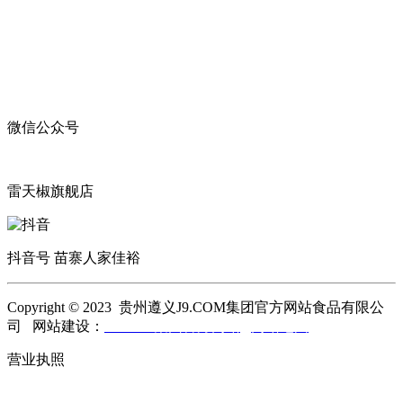
微信公众号
雷天椒旗舰店
抖音号 苗寨人家佳裕
Copyright © 2023 贵州遵义J9.COM集团官方网站食品有限公
司 网站建设：
J9.COM集团官方网站
网站地图
营业执照