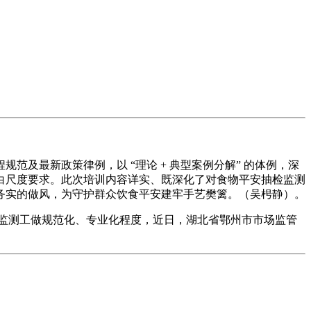
最新政策律例，以 “理论 + 典型案例分解” 的体例，深
白尺度要求。此次培训内容详实、既深化了对食物平安抽检监测
务实的做风，为守护群众饮食平安建牢手艺樊篱。（吴枵静）。
监测工做规范化、专业化程度，近日，湖北省鄂州市市场监管