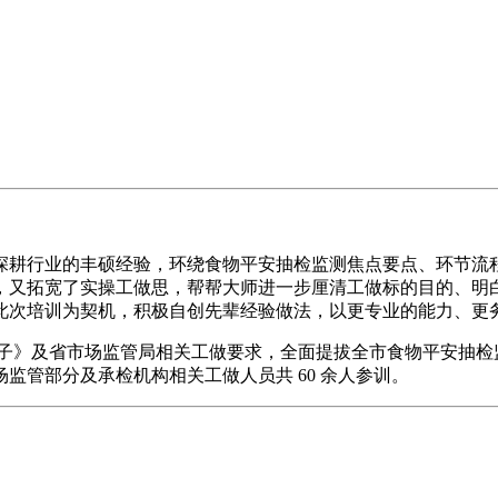
业的丰硕经验，环绕食物平安抽检监测焦点要点、环节流程规范及
，又拓宽了实操工做思，帮帮大师进一步厘清工做标的目的、明
此次培训为契机，积极自创先辈经验做法，以更专业的能力、更
》及省市场监管局相关工做要求，全面提拔全市食物平安抽检
监管部分及承检机构相关工做人员共 60 余人参训。