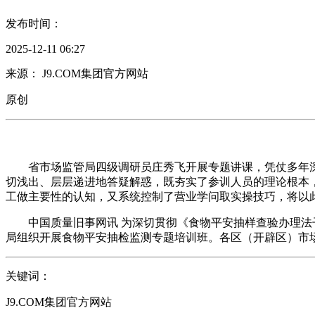
发布时间：
2025-12-11 06:27
来源： J9.COM集团官方网站
原创
省市场监管局四级调研员庄秀飞开展专题讲课，凭仗多年深耕行
切浅出、层层递进地答疑解惑，既夯实了参训人员的理论根本
工做主要性的认知，又系统控制了营业学问取实操技巧，将以
中国质量旧事网讯 为深切贯彻《食物平安抽样查验办理法子
局组织开展食物平安抽检监测专题培训班。各区（开辟区）市场
关键词：
J9.COM集团官方网站