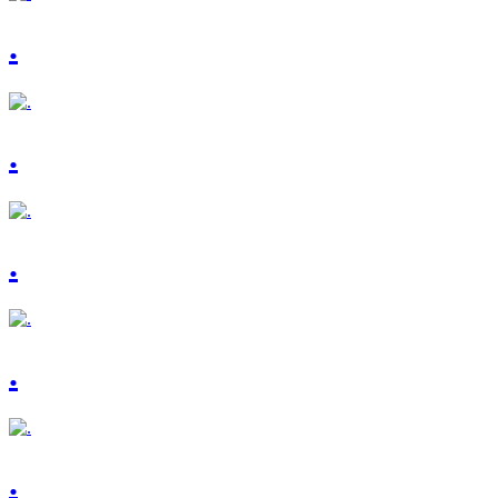
.
.
.
.
.