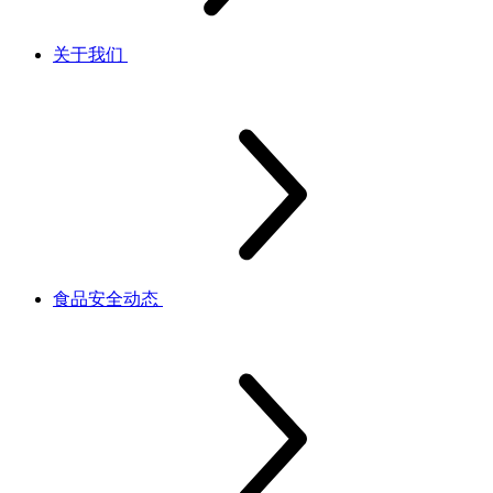
关于我们
食品安全动态