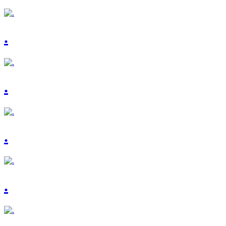
.
.
.
.