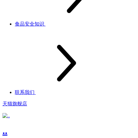
食品安全知识
联系我们
天猫旗舰店
..