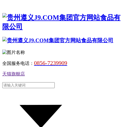
0856-7239909
全国服务电话：
天猫旗舰店