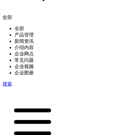
全部
全部
产品管理
新闻资讯
介绍内容
企业网点
常见问题
企业视频
企业图册
搜索