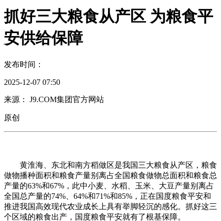
抓好三大粮食从产区 为粮食平
安供给保障
发布时间：
2025-12-07 07:50
来源： J9.COM集团官方网站
原创
黄淮海、东北和南方稻做区是我国三大粮食从产区，粮食
做物播种面积和粮食产量别离占全国粮食做物总面积和粮食总
产量的63%和67%，此中小麦、水稻、玉米、大豆产量别离占
全国总产量的74%、64%和71%和85%，正在国度粮食平安和
推进我国高效现代农业成长上具有举脚轻沉的感化。抓好这三
个区域的粮食出产，国度粮食平安就有了根基保障。