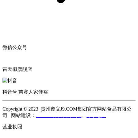
微信公众号
雷天椒旗舰店
抖音号 苗寨人家佳裕
Copyright © 2023 贵州遵义J9.COM集团官方网站食品有限公
司 网站建设：
J9.COM集团官方网站
网站地图
营业执照