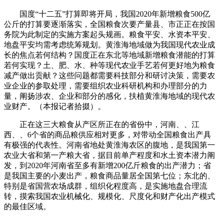
国度“十二五”打算即将开局，我国2020年新增粮食500亿
公斤的打算要逐渐落实，全国粮食次要产量县、市正正在按国
务院为此制定的实施方案起头规画。粮食平安、水资本平安、
地盘平安均需考虑统筹规划。黄淮海地域做为我国现代农业成
长的焦点若何结构？国度正在东北等地域新增粮食潜能的打算
若何实现？土、肥、水、种等现代农业手艺若何更好地为粮食
减产做出贡献？这些问题都需要科技部分和研讨决策，需要农
业企业的参取处理，需要组织农业科研机构和办理部分的力
量，阐扬涉农、企业和部分的感化，扶植黄淮海地域的现代农
业财产。（本报记者拾掇）。
正在这三大粮食从产区所正在的省份中，河南、、江
西、、6个省的商品粮供应相对更多，对带动全国粮食出产具
有极强的代表性。河南省地处黄淮海农区的腹地，是我国第一
农业大省和第一产粮大省，据目前单产程度和水土资本潜力阐
发，到2020年河南省至多有新增200亿斤粮食的出产潜力；省
是我国主要的小麦出产，粮食商品量居全国第七位；东北的、
特别是省国营农场成群，组织化程度高，是实施地盘合理流
转，摸索我国农业机械化、规模化、尺度化和财产化出产模式
的最佳区域。