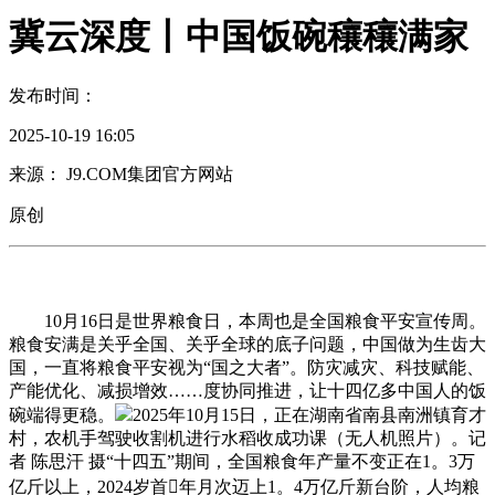
冀云深度丨中国饭碗穰穰满家
发布时间：
2025-10-19 16:05
来源： J9.COM集团官方网站
原创
10月16日是世界粮食日，本周也是全国粮食平安宣传周。
粮食安满是关乎全国、关乎全球的底子问题，中国做为生齿大
国，一直将粮食平安视为“国之大者”。防灾减灾、科技赋能、
产能优化、减损增效……度协同推进，让十四亿多中国人的饭
碗端得更稳。
2025年10月15日，正在湖南省南县南洲镇育才
村，农机手驾驶收割机进行水稻收成功课（无人机照片）。记
者 陈思汗 摄“十四五”期间，全国粮食年产量不变正在1。3万
亿斤以上，2024岁首年月次迈上1。4万亿斤新台阶，人均粮