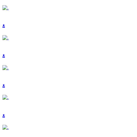
.
.
.
.