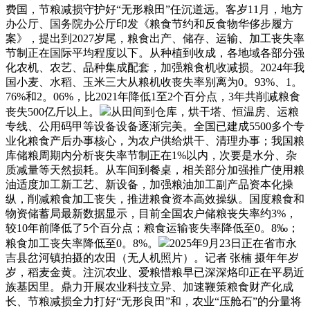
费国，节粮减损守护好“无形粮田”任沉道远。客岁11月，地方
办公厅、国务院办公厅印发《粮食节约和反食物华侈步履方
案》，提出到2027岁尾，粮食出产、储存、运输、加工丧失率
节制正在国际平均程度以下。从种植到收成，各地域各部分强
化农机、农艺、品种集成配套，加强粮食机收减损。2024年我
国小麦、水稻、玉米三大从粮机收丧失率别离为0。93%、1。
76%和2。06%，比2021年降低1至2个百分点，3年共削减粮食
丧失500亿斤以上。
从田间到仓库，烘干塔、恒温房、运粮
专线、公用码甲等设备设备逐渐完美。全国已建成5500多个专
业化粮食产后办事核心，为农户供给烘干、清理办事；我国粮
库储粮周期内分析丧失率节制正在1%以内，次要是水分、杂
质减量等天然损耗。从车间到餐桌，相关部分加强推广使用粮
油适度加工新工艺、新设备，加强粮油加工副产品资本化操
纵，削减粮食加工丧失，推进粮食资本高效操纵。国度粮食和
物资储蓄局最新数据显示，目前全国农户储粮丧失率约3%，
较10年前降低了5个百分点；粮食运输丧失率降低至0。8‰；
粮食加工丧失率降低至0。8%。
2025年9月23日正在省市永
吉县岔河镇拍摄的农田（无人机照片）。记者 张楠 摄年年岁
岁，稻麦金黄。注沉农业、爱粮惜粮早已深深烙印正在平易近
族基因里。鼎力开展农业科技立异、加速鞭策粮食财产化成
长、节粮减损全力打好“无形良田”和，农业“压舱石”的分量将