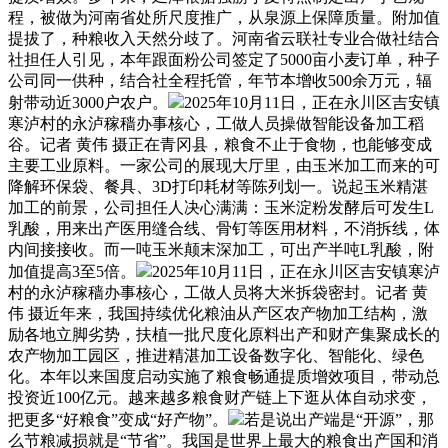
程，被做为河南省处所尺度推广，从泉源上保障质量。附加值
提拔了，种粮收入天然分歧了。河南省云联社专业合做社结合
社担任人引见，本年跟面粉公司签定了5000亩小麦订单，种子
公司同一供种，结合社全程托管，年节本增收500余万元，辐
射带动近3000户农户。
2025年10月11日，正在永川区吉安镇
寒泸村的永泸稼穑办事核心，工做人员操做智能设备加工稻
谷。记者 黄伟 摄正在青冈县，粮食不止于食物，也能够变成
主要工业原料。一家公司的展现大厅里，由玉米加工而来的可
降解环保袋、餐具、3D打印耗材等陈列划一。说起玉米精湛
加工的前景，公司担任人决心满满：玉米淀粉发酵后可发生L
乳酸，用来出产医用缝合线、骨钉等医用材料，不消拆线，体
内间接接收。而一吨玉米颠末深加工，可出产半吨L乳酸，附
加值提高3至5倍。
2025年10月11日，正在永川区吉安镇寒泸
村的永泸稼穑办事核心，工做人员将大米拆袋密封。记者 黄
伟 摄近年来，我国持续优化粮油从产区农产物加工结构，激
励各地立脚劣势，扶植一批尺度化原料出产和财产集聚成长的
农产物加工园区，推进精湛加工设备数字化、智能化、绿色
化。本年以来国度启动实施了粮食畅通提质增效项目，带动总
投资近100亿元。越来越多粮食财产链上下逛从体自动求变，
把更多“好粮食”变成“好产物”。
若是说出产端是“开源”，那
么节粮减损就是“节省”。我国是世界上最大的粮食出产国和消