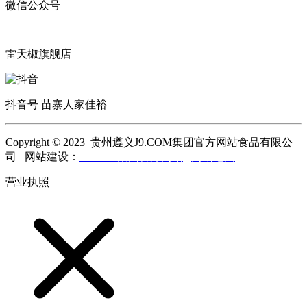
微信公众号
雷天椒旗舰店
抖音号 苗寨人家佳裕
Copyright © 2023 贵州遵义J9.COM集团官方网站食品有限公
司 网站建设：
J9.COM集团官方网站
网站地图
营业执照