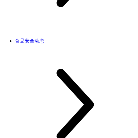
食品安全动态