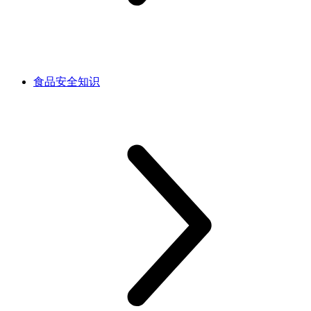
食品安全知识