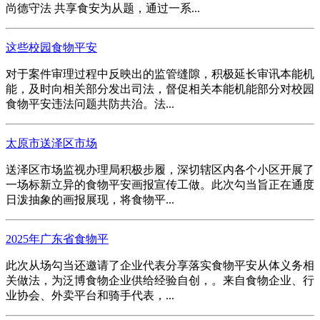
尚德守法 共享食安为从题，通过一系...
这些校园食物平安
对于案件审理过程中反映出的监管缝隙，积极延长审讯本能机
能，及时向相关部分发出司法，督促相关本能机能部分对校园
食物平安违法问题共防共治。法...
太原市送泽区市场
送泽区市场监视办理局积极步履，深切辖区内各个小区开展了
一场标新立异的食物平安画报宣传工做。此次勾当旨正在通度
日泼抽象的画报展现，将食物平...
2025年广东省食物平
此次从场勾当还邀请了企业代表分享落实食物平安从体义务相
关做法，为泛博食物企业供给经验自创，。来自食物企业、行
业协会、外卖平台和骑手代表，...