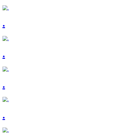
.
.
.
.