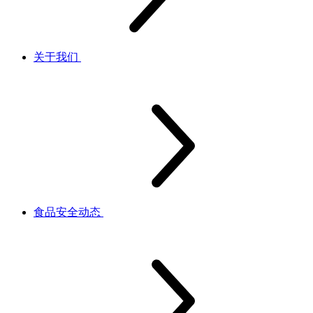
关于我们
食品安全动态