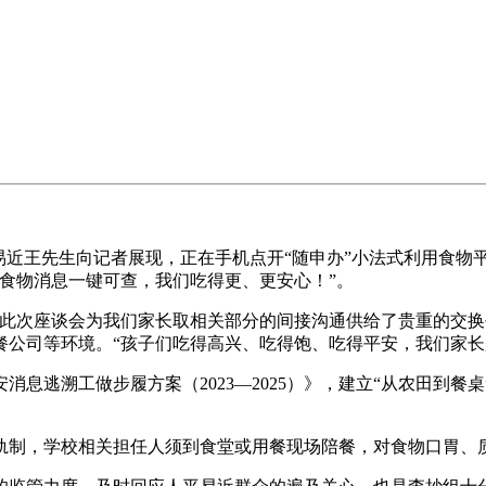
近王先生向记者展现，正在手机点开“随申办”小法式利用食物
食物消息一键可查，我们吃得更、更安心！”。
次座谈会为我们家长取相关部分的间接沟通供给了贵重的交换平
餐公司等环境。“孩子们吃得高兴、吃得饱、吃得平安，我们家长
息逃溯工做步履方案（2023—2025）》，建立“从农田到
制，学校相关担任人须到食堂或用餐现场陪餐，对食物口胃、质