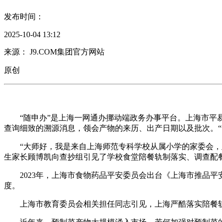
发布时间：
2025-10-04 13:12
来源： J9.COM集团官方网站
原创
“随申办”是上海一网通办挪动端政务办事平台。上海市平易
查询细致的溯源消息，领会产物的来历、出产日期以及批次。“
“大师好，我是来自上海师范专科学校从属小学的家委会，此
生家长顾博凯向查抄组引见了学校食堂陪餐轨制落实、调查配
2023年，上海市食物药品平安委员会出台《上海市推品平安消
度。
上海市教育委员会相关担任同志引见，上海严酷落实陪餐轨