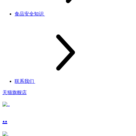
食品安全知识
联系我们
天猫旗舰店
..