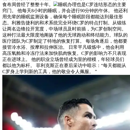
食布局曾经了整整十年。
睡眠办理也是C罗连结形态的主要
窍门。 他每天8小时的睡眠，并会进行90分钟的午休。 他还利
用先辈的睡眠监测设备，确保每个睡眠阶段都能达到最佳形
态。利雅告捷利的和术系统完全环绕C罗的特点打制。从锻练
让两名边锋拉开宽度，中场球员及时前插，为C罗创制空间。
这种打法最大限度地阐扬了他的无球跑动和终结能力。球队的
医疗团队为C罗制定了特地的恢复打算。 每场角逐后，他都要
接管冷水浴、按摩和拉伸医治。 日常平凡锻炼中，他会利用
高压氧舱和冷冻疗法来加快肌肉恢复。C罗的影响力不只表现
正在进球上。 他的职业立场曾经成为室的楷模，年轻球员们
都以他为标杆。 菲利克斯正在赛后采访中暗示：“每天都能从
C罗身上学到新的工具，他的敬业令人佩服。 ”