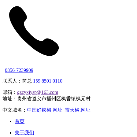
0856-7239909
联系人：简总
159 8501 0110
邮箱：
gzzyxjysp@163.com
地址：贵州省遵义市播州区枫香镇枫元村
中文域名：
中国好辣椒.网址
雷天椒.网址
首页
关于我们