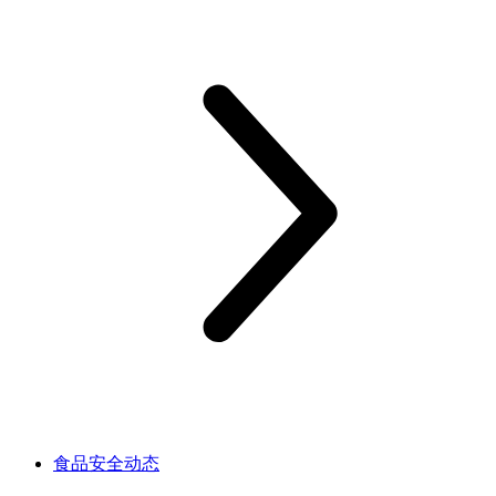
食品安全动态