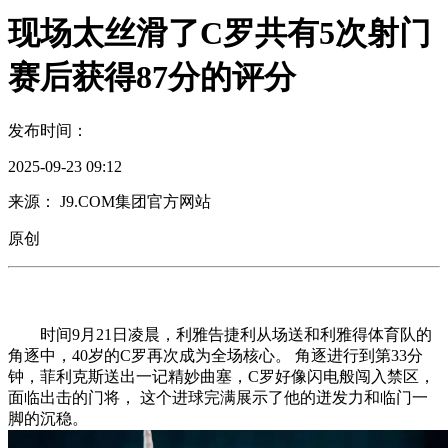
现场太丝滑了C罗共有5次射门
赛后获得87分的评分
发布时间：
2025-09-23 09:12
来源： J9.COM集团官方网站
原创
时间9月21日凌晨，利雅告捷利从场送和利雅得体育队的
角逐中，40岁的C罗再次成为全场核心。 角逐进行到第33分
钟，菲利克斯送出一记精妙曲塞，C罗好像闪电般闯入禁区，
面临出击的门将， 这个进球完满展示了他的迸发力和临门一
脚的沉稳。