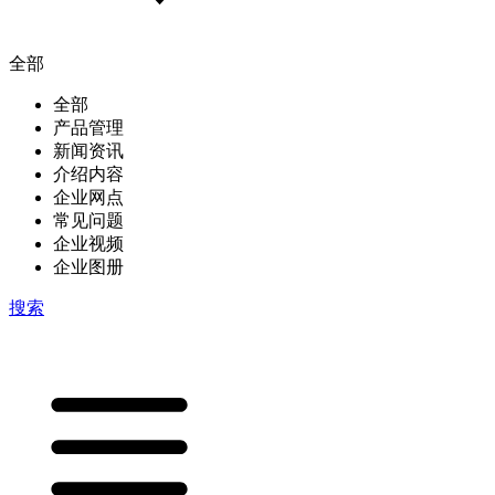
全部
全部
产品管理
新闻资讯
介绍内容
企业网点
常见问题
企业视频
企业图册
搜索