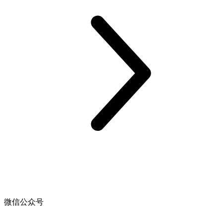
微信公众号