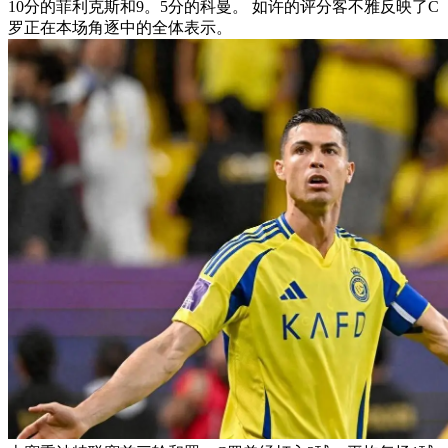
10分的菲利克斯和9。5分的科曼。 如许的评分客不雅反映了C
罗正在本场角逐中的全体表示。