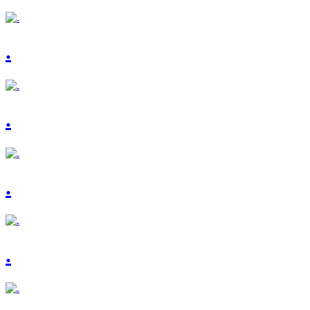
.
.
.
.