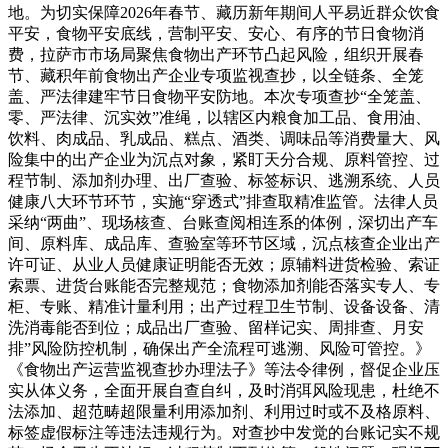
地。为切实保障2026年春节、藏历新年期间人平易近群众饮食
平安，食物平安底线，营制平安、安心、有序的节日食物消
费，拉萨市市场局聚焦食物出产环节凸起风险，组织开展春
节、藏积年前食物出产企业专项监视查抄，以全链条、全笼
盖、严法律建牢节日食物平安防地。本次专项查抄“全笼盖、
零、严法律、沉实效”准绳，以辖区内粮食加工品、食用油、
饮料、肉成品、乳成品、糕点、酒类、调味品等消费量大、风
险集中的出产企业为沉点对象，紧盯天分合规、原料管控、过
程节制、添加剂办理、出厂查验、标签标识、逃溯系统、人员
健康八大环节环节，实施“穿透式”排查取精准监管。法律人员
采纳“两曲”、现场核查、台账查阅相连系的体例，深切出产车
间、原料库、成品库、查验室等环节区域，沉点核查企业出产
许可证、从业人员健康证明能否无效；原辅料进货检验、索证
索票、进货台账能否完整规范；食物添加剂能否落实专人、专
柜、专账、精准计量利用；出产过程卫生节制、设备设备、清
洗消毒能否到位；成品出厂查验、留样记实、周排查、月安
排”风险防控机制，确保出产全流程可逃溯、风险可管控。》
《食物出产运营监视查抄办理法子》等法令律例，督促企业压
实从体义务，全面开展自查自纠，及时消弭风险现患，杜绝不
法添加、超范畴超限量利用添加剂、利用过时或不及格原料、
标签虚假标注等违法违规行为。对查抄中发觉的台账记实不规