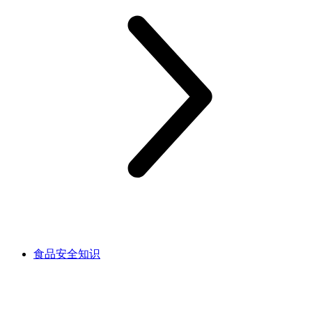
食品安全知识