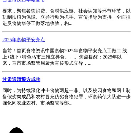
要求，聚焦餐饮消费、食材供应链、社会认知等环节环节，以
轨制扶植为保障、立异行动为抓手、宣传指导为支持，全面推
进反食物华侈工做落地收效，构...
2025年食物平安亮点
当前！首页食物资讯中国食物2025年食物平安亮点工做二 线
上+线下+特色马市三维立异食。。。焦点提醒：2025年以
来，马市市场监管局聚焦宣传形式立异，...
甘肃通渭警方成功
同时，为持续深化冲击食物两超一非、以及校园食物和网上制
售假劣肉成品和农村冒充伪劣食物犯罪，环食药侦大队进一步
强化同农业农村、市场监管等部...