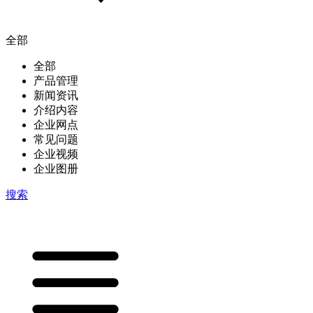
全部
全部
产品管理
新闻资讯
介绍内容
企业网点
常见问题
企业视频
企业图册
搜索