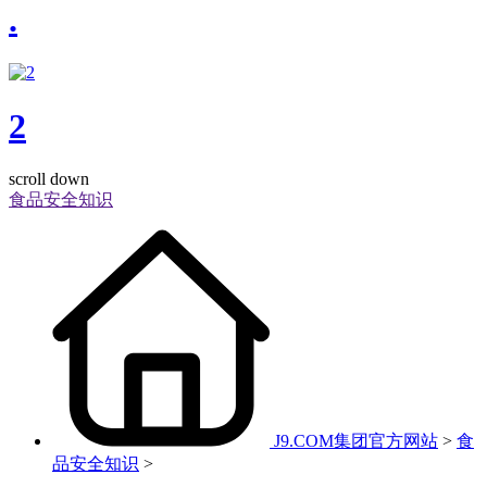
.
2
scroll down
食品安全知识
J9.COM集团官方网站
>
食
品安全知识
>