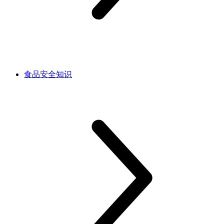
食品安全知识