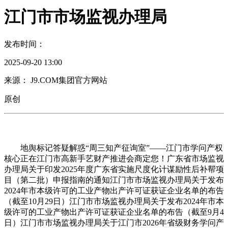
江门市市场监视办理局
发布时间：
2025-09-20 13:00
来源： J9.COM集团官方网站
原创
地舆标记答疑解惑“周三知产征询室”——江门市学问产权
核心正在江门市高新手艺财产推进会商定您！广东省市场监视
办理局关于印发2025年度广东省实施尺度化计谋励性后补帮项
目（第二批）申报指南的通知江门市市场监视办理局关于发布
2024年市本级许可的工业产物出产许可证获证企业名单的布告
（截至10月29日）江门市市场监视办理局关于发布2024年市本
级许可的工业产物出产许可证获证企业名单的布告（截至9月4
日）江门市市场监视办理局关于江门市2026年省级财务学问产