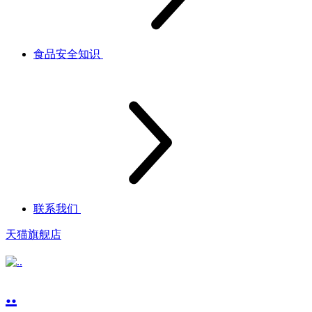
食品安全知识
联系我们
天猫旗舰店
..