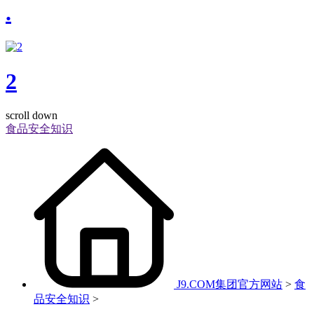
.
2
scroll down
食品安全知识
J9.COM集团官方网站
>
食
品安全知识
>