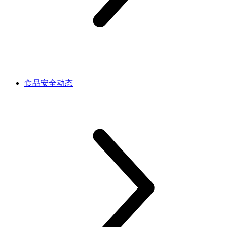
食品安全动态