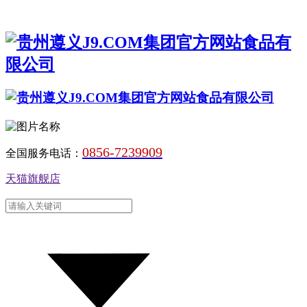
0856-7239909
全国服务电话：
天猫旗舰店