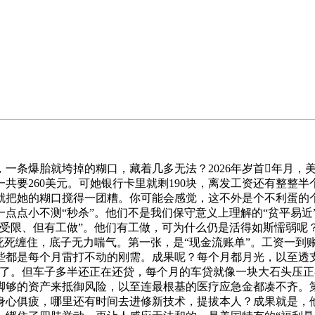
一条爆胎就垮掉的糊口，藏着几多无法？2026年岁首年月，
共要260美元。可她银行卡里就剩190块，离发工资还有整整
，就把她的糊口搅得一团糟。你可能会感觉，这不外是个不利蛋
点点小不测“秒杀”。他们不是我们保守意义上理解的“贫平易近
收入受限、但有工做”。他们有工做，可为什么仍是活得如斯懦弱
单”死死缠住，底子无力喘气。第一张，是“现金流账单”。工资一
些都是每个月雷打不动的刚需。成果呢？每个月都月光，以至透
步车了。但车子多半还正在还贷，每个月的车贷就像一块大石头压
脚够的资产来抵御风险，以至连最根基的医疗应急金都凑不齐。第
身心俱疲，哪里还有时间去进修新技术，提拔本人？成果就是，