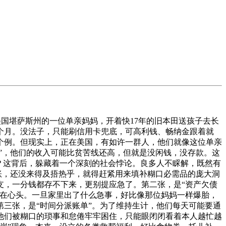
美国堪萨斯州的一位单亲妈妈，开着快17年的旧本田送孩子去长
半个月。没法子，只能刷信用卡兜底，可高利钱、畅纳金跟着就
的个例。但现实上，正在美国，有如许一群人，他们就像这位单亲
”，他们的收入可能比贫苦线还高，但就是没闲钱，没存款。这
呢？这背后，躲藏着一个深刻的社会悖论。良多人不睬解，既然有
到账，还没来得及捂热乎，就得赶紧用来填补糊口必需品的庞大洞
支，一分钱都存不下来，更别提应急了。第二张，是“资产欠债
正在心头。一旦家里出了什么急事，好比像那位妈妈一样爆胎，
三张，是“时间分派账单”。为了维持生计，他们每天可能要通
他们被糊口的琐事和怠倦牢牢困住，只能眼闭闭看着本人越忙越