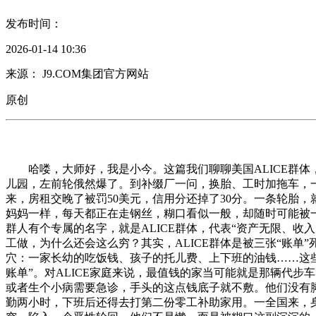
发布时间：
2026-01-14 10:36
来源： J9.COM集团官方网站
原创
哈喽，大师好，我是小今。这篇我们聊聊美国ALICE群体，
儿园，左前轮俄然爆了。到补缀厂一问，换胎、工时加拖车，一
来，房租交晚了被罚50美元，信用分还掉了30分。一条轮胎
妈妈一样，每天都正在走钢丝，糊口看似一般，却随时可能被一
群人有个专属的名字，就是ALICE群体，代表“资产无限、
工做，为什么还会这么穷？其实，ALICE群体是被三张“账
穴：一家长幼的吃饭钱、孩子的托儿费、上下班的油钱……这
账单”。对ALICE家庭来说，最值钱的家当可能就是那辆代
或者生个小病需要急诊，手头的这点钱底子就不敷。他们没有
勤两小时，下班后还得去打第二份零工补助家用。一全国来，