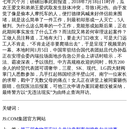
七年六个月；磅礴旧事此前报道，2018年7月18日11时许，瓜
农王爱文和弟弟王爱武取发生肢体冲突，导致1死2伤。由于发
觉了像是偷本人摩托车的人，便打德律风喊来好伴侣前来围
堵，就是这么简单了一件工作，到最初却形成一人灭亡，5人
被判。为什么这么简单的一个工作，竟能形成如斯后果，正在
此期间事实发生了什么工作？而法院又将若何审理这起案件？
工做人员注释道，工地有大门，要走大门口收支，可是大门远
工人不肯走，“不肯走还非要爬墙出去”，于是呈现了视频里的
一幕。本地时间1月5日，中国常驻结合国代表团姑且代办孙磊
正在安理会委内瑞拉场面地步告急公开会上讲话时暗示，不
法、霸凌深表，予以强烈。中方高规格欢迎的同时，韩方200
余人的经贸代表团可谓奢华，三星、SK、现代、LG四大财阀
掌门人悉数参加，几乎扛起韩国经济半壁山河。南宁一位家长
的求帮，戳中了无数父母的痛点！女儿正在讲堂上被同窗砸伤
眼睛，住院医治后报案，可他三次申请办案回避都没被采纳，
最终警方以“无违法现实”为由终止查询拜访。
关键词：
J9.COM集团官方网站