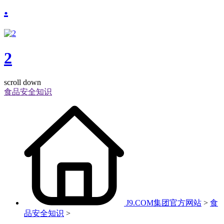
.
2
scroll down
食品安全知识
J9.COM集团官方网站
>
食
品安全知识
>