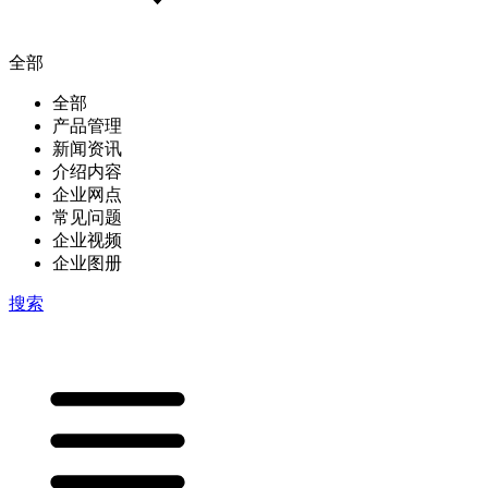
全部
全部
产品管理
新闻资讯
介绍内容
企业网点
常见问题
企业视频
企业图册
搜索