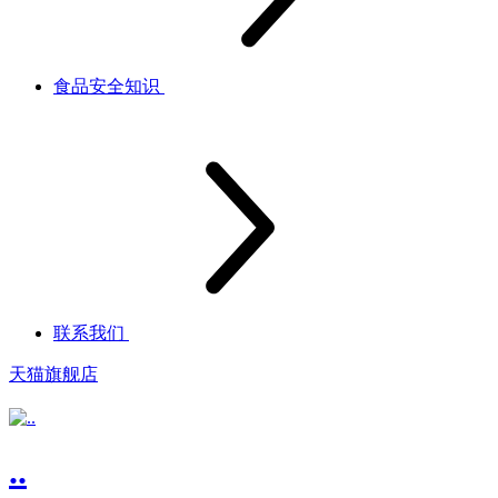
食品安全知识
联系我们
天猫旗舰店
..