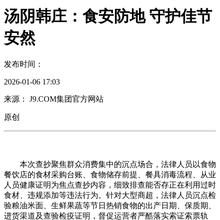
汤阴韩庄：食安防地 守护佳节
安然
发布时间：
2026-01-06 17:03
来源： J9.COM集团官方网站
原创
本次查抄聚焦群众消费集中的沉点场合，法律人员以食物
餐饮店的食材采购台账、食物储存前提、餐具消毒流程、从业
人员健康证明为焦点查抄内容，细致排查能否存正在利用过时
食材、违规添加等违法行为。针对大型商超，法律人员沉点检
验粮油米面、生鲜果蔬等节日热销食物的出产日期、保质期、
进货渠道及查验检疫证明，督促运营者严酷落实索证索票轨