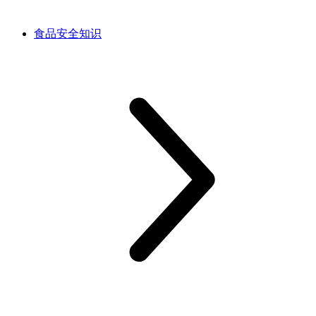
食品安全知识