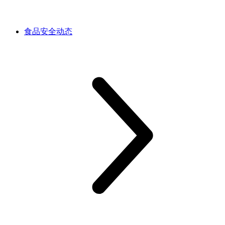
食品安全动态