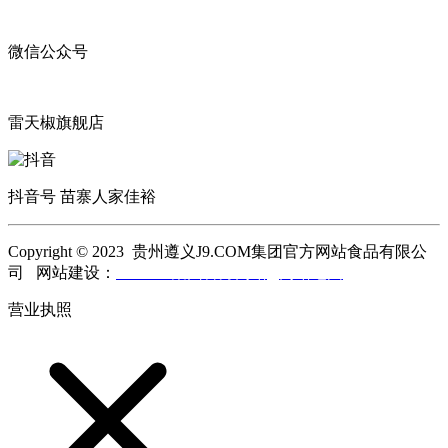
微信公众号
雷天椒旗舰店
抖音号 苗寨人家佳裕
Copyright © 2023 贵州遵义J9.COM集团官方网站食品有限公
司 网站建设：
J9.COM集团官方网站
网站地图
营业执照