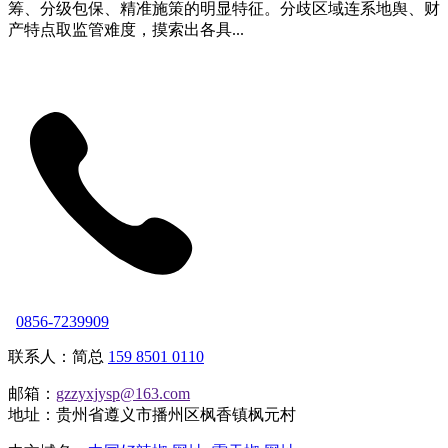
筹、分级包保、精准施策的明显特征。分歧区域连系地舆、财
产特点取监管难度，摸索出各具...
0856-7239909
联系人：简总
159 8501 0110
邮箱：
gzzyxjysp@163.com
地址：贵州省遵义市播州区枫香镇枫元村