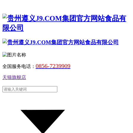
0856-7239909
全国服务电话：
天猫旗舰店