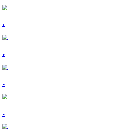
.
.
.
.