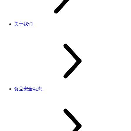
关于我们
食品安全动态