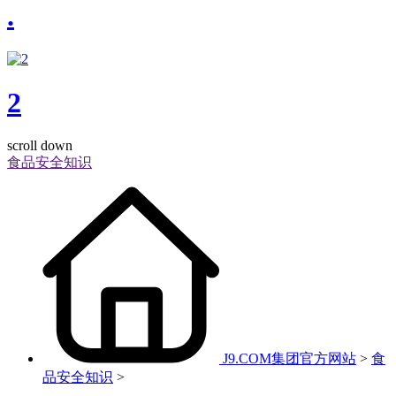
.
2
scroll down
食品安全知识
J9.COM集团官方网站
>
食
品安全知识
>